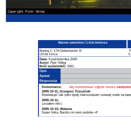
Nazwa samolotu / Linia lotnicza
Boeing
C-17A Globemaster III
US Air Force
C
Data:
9 października 2005
Autor:
Piotr Obleg
Ilość wyświetleń:
2061
Opis
Aparat
Ekspozycja
Komentarze:
aby komentować zdjęcie musisz
zarejest
2005-10-11, Grzegorz Tuszyński
Rewelacja! Jak tylko będę miał komputer ustawię sobie na tapetę
2005-10-11,
Leciałem nim:)
2005-10-10, Walania
Super fotka. Bardzo mi siem podoba =P