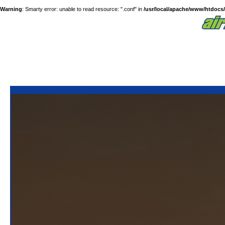
Warning
: Smarty error: unable to read resource: ".conf" in
/usr/local/apache/www/htdocs/a