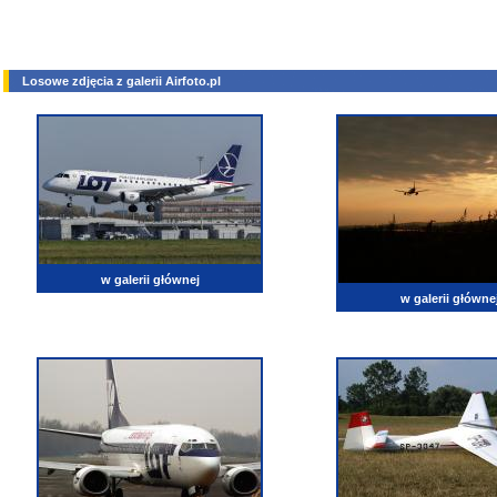
Losowe zdjęcia z galerii Airfoto.pl
w galerii głównej
w galerii główne