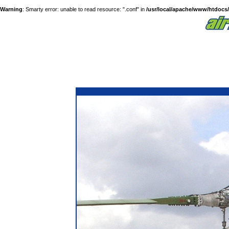
Warning
: Smarty error: unable to read resource: ".conf" in
/usr/local/apache/www/htdocs/a