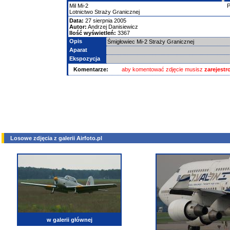
Mil
Mi-2
Lotnictwo Straży Granicznej
Data:
27 sierpnia 2005
Autor:
Andrzej Danisiewicz
Ilość wyświetleń:
3367
Opis
Śmigłowiec Mi-2 Straży Granicznej
Aparat
Ekspozycja
Komentarze:
aby komentować zdjęcie musisz
zarejest
Losowe zdjęcia z galerii Airfoto.pl
w galerii głównej