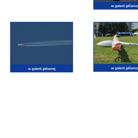
w galerii główne
w galerii główne
w galerii głównej
lotnictwo, zdjęcia lotnicze, fotografia, pasja, lotnisko, klub miłoników lotnictwa, balony, samol