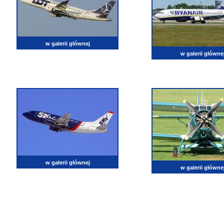
w galerii głównej
w galerii główne
w galerii głównej
w galerii główne
lotnictwo, zdjęcia lotnicze, fotografia, pasja, lotnisko, klub miłoników lotnictwa, balony, samol