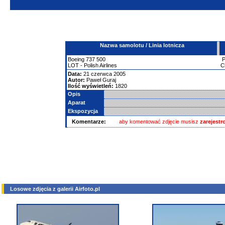
Nazwa samolotu / Linia lotnicza
Boeing
737
500
LOT - Polish Airlines
C
Data:
21 czerwca 2005
Autor:
Paweł Guraj
Ilość wyświetleń:
1820
Opis
Aparat
Ekspozycja
Komentarze:
aby komentować zdjęcie musisz
zarejest
Losowe zdjęcia z galerii Airfoto.pl