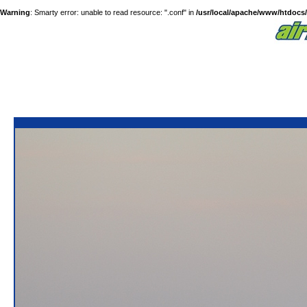
Warning
: Smarty error: unable to read resource: ".conf" in
/usr/local/apache/www/htdocs/a