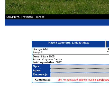
Nazwa samolotu / Linia lotnicza
Iliuszyn
Ił-14
Aeropol
C
Data:
3 lipca 2005
Autor:
Krzysztof Jarosz
Ilość wyświetleń:
3827
Opis
Aparat
Ekspozycja
Komentarze:
aby komentować zdjęcie musisz
zarejest