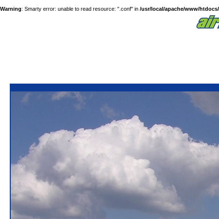
Warning
: Smarty error: unable to read resource: ".conf" in
/usr/local/apache/www/htdocs/a