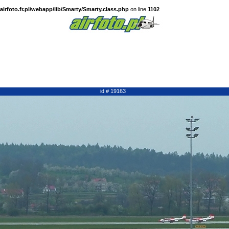
irfoto.fr.pl/webapp/lib/Smarty/Smarty.class.php
on line
1102
id # 19163