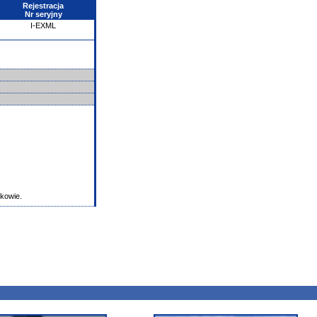
Rejestracja
Nr seryjny
I-EXML
akowie.