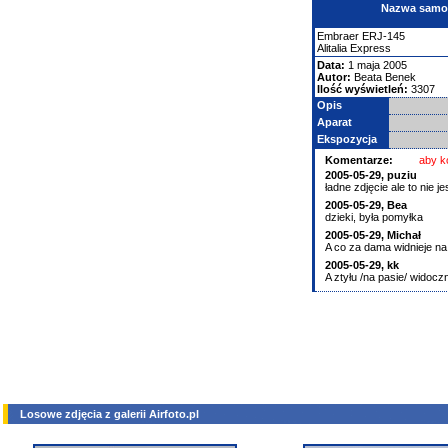
Nazwa samolo
Embraer
ERJ-145
Alitalia Express
Data:
1 maja 2005
Autor:
Beata Benek
Ilość wyświetleń:
3307
Opis
Aparat
Ekspozycja
Komentarze:
aby k
2005-05-29, puziu
ładne zdjęcie ale to nie j
2005-05-29, Bea
dzieki, była pomyłka
2005-05-29, Michał
A co za dama widnieje n
2005-05-29, kk
A ztyłu /na pasie/ widoc
Losowe zdjęcia z galerii Airfoto.pl