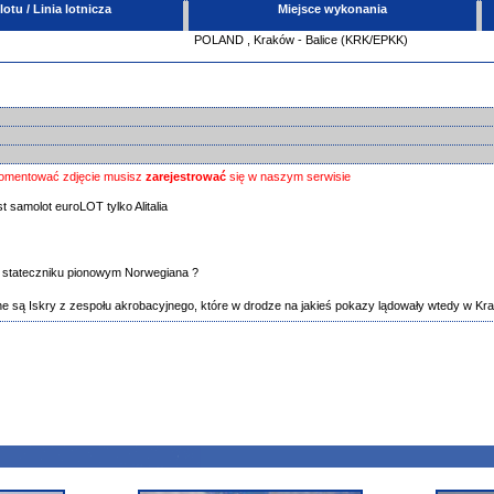
tu / Linia lotnicza
Miejsce wykonania
POLAND
,
Kraków - Balice (KRK/EPKK)
omentować zdjęcie musisz
zarejestrować
się w naszym serwisie
est samolot euroLOT tylko Alitalia
a stateczniku pionowym Norwegiana ?
zne są Iskry z zespołu akrobacyjnego, które w drodze na jakieś pokazy lądowały wtedy w Kr