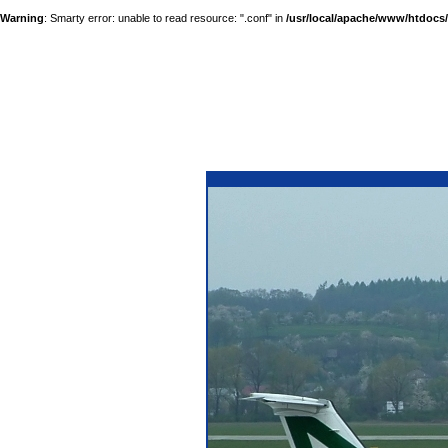
Warning
: Smarty error: unable to read resource: ".conf" in
/usr/local/apache/www/htdocs/a