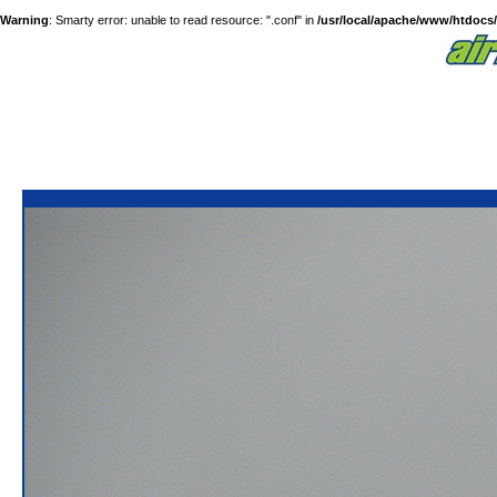
Warning
: Smarty error: unable to read resource: ".conf" in
/usr/local/apache/www/htdocs/a