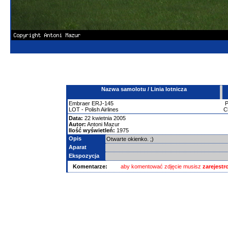
Nazwa samolotu / Linia lotnicza
Embraer
ERJ-145
LOT - Polish Airlines
C
Data:
22 kwietnia 2005
Autor:
Antoni Mazur
Ilość wyświetleń:
1975
Opis
Otwarte okienko. ;)
Aparat
Ekspozycja
Komentarze:
aby komentować zdjęcie musisz
zarejest