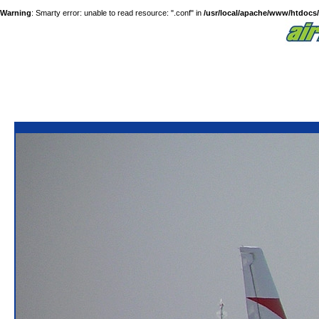
Warning
: Smarty error: unable to read resource: ".conf" in
/usr/local/apache/www/htdocs/a