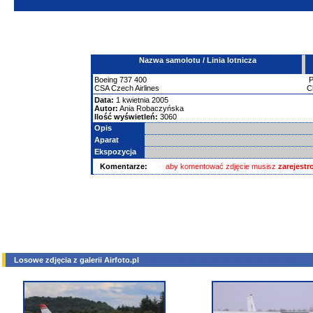
Nazwa samolotu / Linia lotnicza
Boeing
737
400
CSA Czech Airlines
C
Data:
1 kwietnia 2005
Autor:
Ania Robaczyńska
Ilość wyświetleń:
3060
Opis
Aparat
Ekspozycja
Komentarze:
aby komentować zdjęcie musisz
zarejest
Losowe zdjęcia z galerii Airfoto.pl