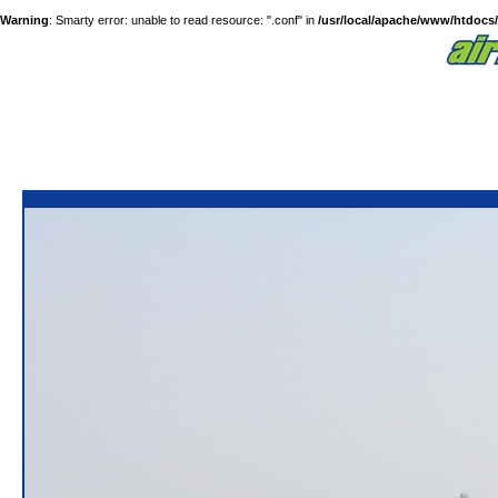
Warning
: Smarty error: unable to read resource: ".conf" in
/usr/local/apache/www/htdocs/a