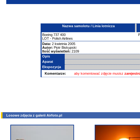
Nazwa samolotu / Linia lotnicza
Boeing
737
400
LOT - Polish Airlines
Data:
2 kwietnia 2005
Autor:
Piotr Biskupski
Ilość wyświetleń:
2109
Opis
Aparat
Ekspozycja
Komentarze:
aby komentować zdjęcie musisz
zarejest
Losowe zdjęcia z galerii Airfoto.pl