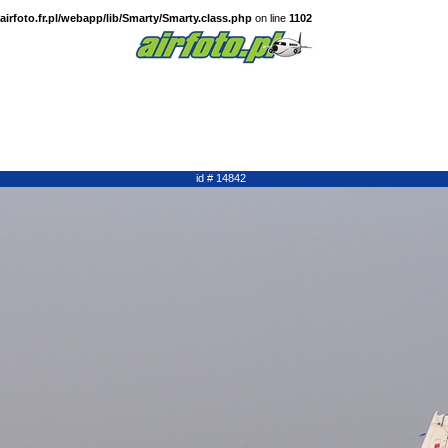
irfoto.fr.pl/webapp/lib/Smarty/Smarty.class.php
on line
1102
id # 14842