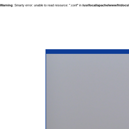
Warning
: Smarty error: unable to read resource: ".conf" in
/usr/local/apache/www/htdocs/a