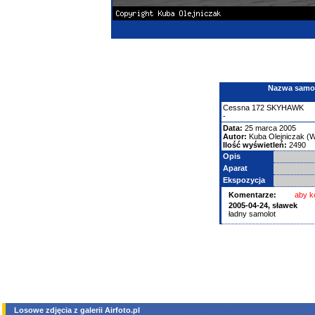
Nazwa samolo
Cessna
172 SKYHAWK
-
Data:
25 marca 2005
Autor:
Kuba Olejniczak (W
Ilość wyświetleń:
2490
Opis
Aparat
Ekspozycja
Komentarze:
aby k
2005-04-24, sławek
ładny samolot
Losowe zdjęcia z galerii Airfoto.pl