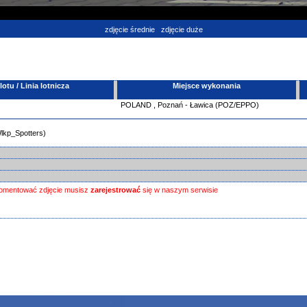
zdjęcie średnie
zdjęcie duże
tu / Linia lotnicza
Miejsce wykonania
POLAND
,
Poznań - Ławica (POZ/EPPO)
lkp_Spotters)
omentować zdjęcie musisz
zarejestrować
się w naszym serwisie