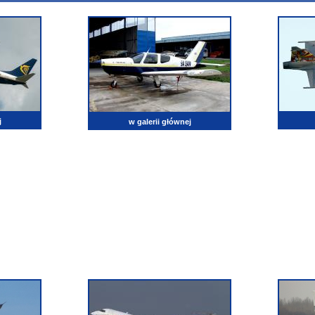
j
w galerii głównej