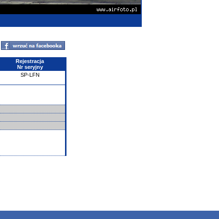
Rejestracja
Nr seryjny
SP-LFN