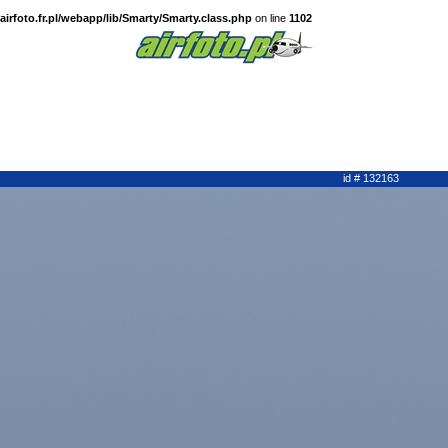
irfoto.fr.pl/webapp/lib/Smarty/Smarty.class.php
on line
1102
id # 132163