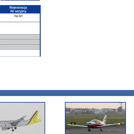
Rejestracja
Nr seryjny
ha-lxf