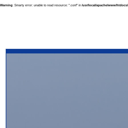
Warning
: Smarty error: unable to read resource: ".conf" in
/usr/local/apache/www/htdocs/a