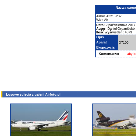
Nazwa samolo
Airbus
A321
-232
Wizz Air
Data:
2 października 2017
Autor:
Daniel Organiściak
Ilość wyświetleń:
4379
Opis
Aparat
D7100
Ekspozycja
Komentarze:
aby k
Losowe zdjęcia z galerii Airfoto.pl