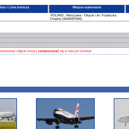
tu / Linia lotnicza
Miejsce wykonania
POLAND
,
Warszawa - Okęcie / im. Fryderyka
Chopina (WAW/EPWA)
omentować zdjęcie musisz
zarejestrować
się w naszym serwisie