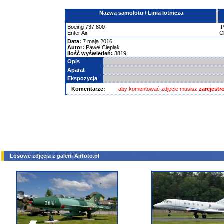
Nazwa samolotu / Linia lotnicza
Boeing
737
800
Enter Air
C
Data:
7 maja 2016
Autor:
Paweł Cieplak
Ilość wyświetleń:
3819
Opis
Aparat
Ekspozycja
Komentarze:
aby komentować zdjęcie musisz
zarejest
Losowe zdjęcia z galerii Airfoto.pl