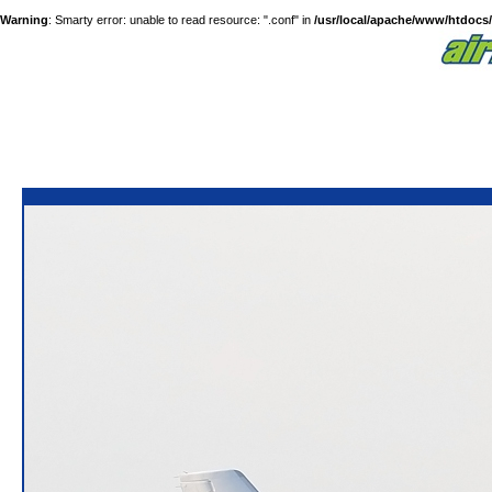
Warning
: Smarty error: unable to read resource: ".conf" in
/usr/local/apache/www/htdocs/a