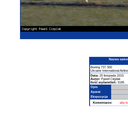
Nazwa samolo
Boeing
737
300
Ukraine International Airlin
Data:
25 listopada 2015
Autor:
Paweł Cieplak
Ilość wyświetleń:
3185
Opis
Aparat
Ekspozycja
Komentarze:
aby k