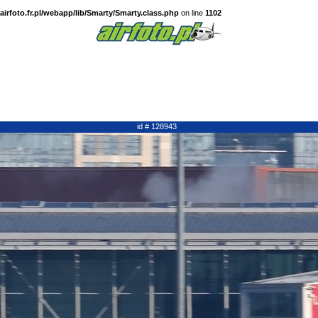
irfoto.fr.pl/webapp/lib/Smarty/Smarty.class.php
on line
1102
id # 128943