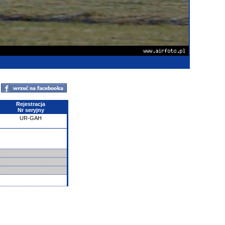
Rejestracja
Nr seryjny
UR-GAH