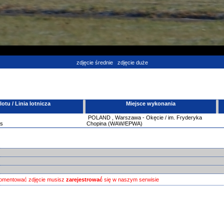
zdjęcie średnie
zdjęcie duże
tu / Linia lotnicza
Miejsce wykonania
POLAND
,
Warszawa - Okęcie / im. Fryderyka
es
Chopina (WAW/EPWA)
omentować zdjęcie musisz
zarejestrować
się w naszym serwisie