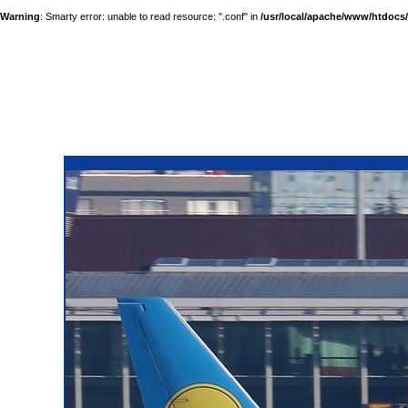
Warning
: Smarty error: unable to read resource: ".conf" in
/usr/local/apache/www/htdocs/a