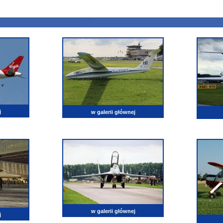
j
w galerii głównej
w galerii głównej
j