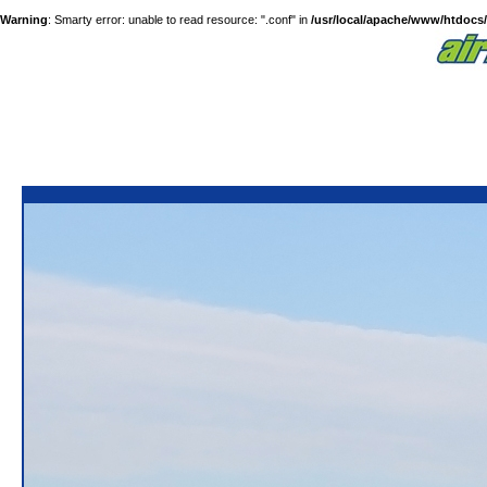
Warning
: Smarty error: unable to read resource: ".conf" in
/usr/local/apache/www/htdocs/a