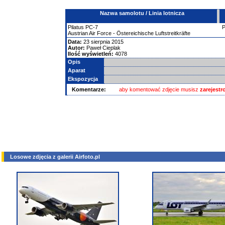
Nazwa samolotu / Linia lotnicza
Pilatus
PC-7
Austrian Air Force - Östereichische Luftstreitkräfte
Data:
23 sierpnia 2015
Autor:
Paweł Cieplak
Ilość wyświetleń:
4078
Opis
Aparat
Ekspozycja
Komentarze:
aby komentować zdjęcie musisz
zarejest
Losowe zdjęcia z galerii Airfoto.pl