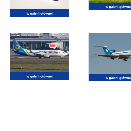
w galerii główne
w galerii głównej
w galerii głównej
w galerii główne
lotnictwo, zdjęcia lotnicze, fotografia, pasja, lotnisko, klub miłoników lotnictwa, balony, samol