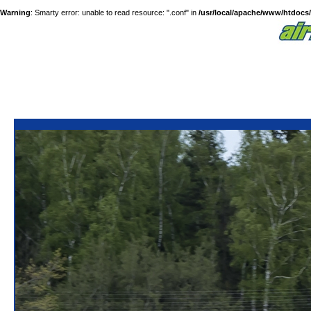
Warning
: Smarty error: unable to read resource: ".conf" in
/usr/local/apache/www/htdocs/a