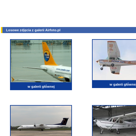
Losowe zdjęcia z galerii Airfoto.pl
w galerii główne
w galerii głównej