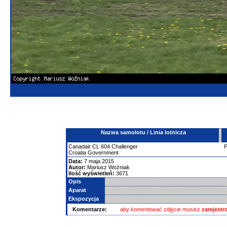
Nazwa samolotu / Linia lotnicza
Canadair
CL
604 Challenger
Croatia Government
Data:
7 maja 2015
Autor:
Mariusz Woźniak
Ilość wyświetleń:
3671
Opis
Aparat
Ekspozycja
Komentarze:
aby komentować zdjęcie musisz
zarejest