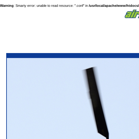
Warning
: Smarty error: unable to read resource: ".conf" in
/usr/local/apache/www/htdocs/a