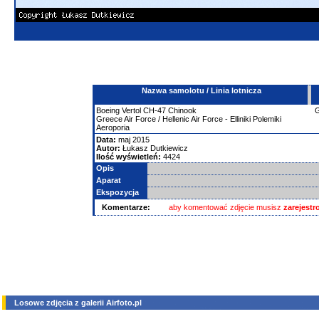
Nazwa samolotu / Linia lotnicza
Boeing
Vertol CH-47 Chinook
Greece Air Force / Hellenic Air Force - Elliniki Polemiki
Aeroporia
Data:
maj 2015
Autor:
Łukasz Dutkiewicz
Ilość wyświetleń:
4424
Opis
Aparat
Ekspozycja
Komentarze:
aby komentować zdjęcie musisz
zarejest
Losowe zdjęcia z galerii Airfoto.pl