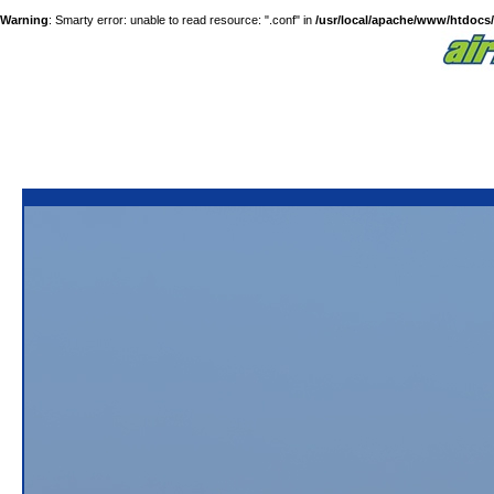
Warning
: Smarty error: unable to read resource: ".conf" in
/usr/local/apache/www/htdocs/a