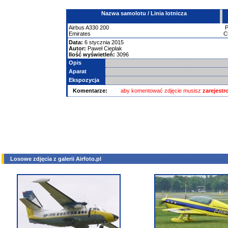
Nazwa samolotu / Linia lotnicza
Airbus
A330
200
Emirates
C
Data:
6 stycznia 2015
Autor:
Paweł Cieplak
Ilość wyświetleń:
3096
Opis
Aparat
Ekspozycja
Komentarze:
aby komentować zdjęcie musisz
zarejest
Losowe zdjęcia z galerii Airfoto.pl