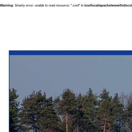
Warning
: Smarty error: unable to read resource: ".conf" in
/usr/local/apache/www/htdocs/a