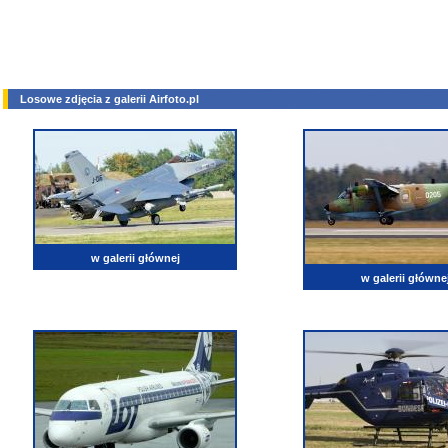
Losowe zdjęcia z galerii Airfoto.pl
w galerii głównej
w galerii główne