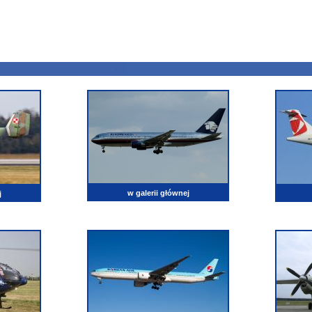
w galerii głównej
j