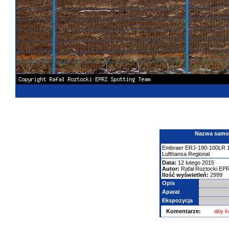
Nazwa samolo
Embraer
ERJ-190-100LR 
Lufthansa Regional
Data:
12 lutego 2015
Autor:
Rafał Roztocki EP
Ilość wyświetleń:
2999
Opis
Aparat
Ekspozycja
Komentarze:
aby k