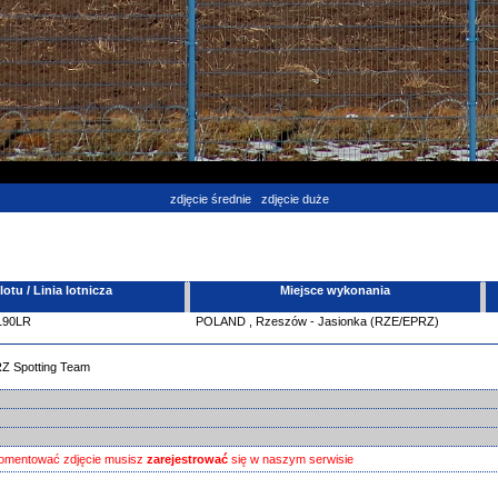
zdjęcie średnie
zdjęcie duże
tu / Linia lotnicza
Miejsce wykonania
190LR
POLAND
,
Rzeszów - Jasionka (RZE/EPRZ)
RZ Spotting Team
omentować zdjęcie musisz
zarejestrować
się w naszym serwisie