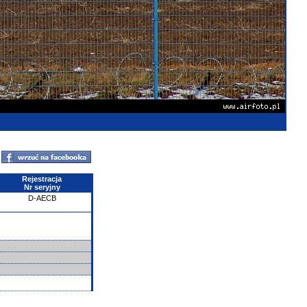
Rejestracja
Nr seryjny
D-AECB