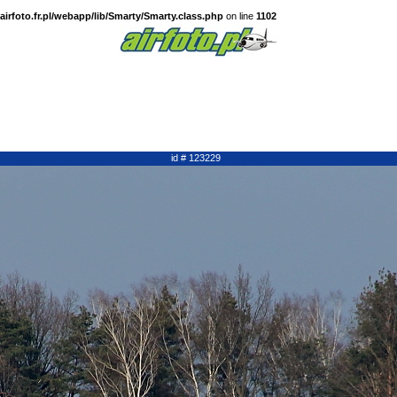
irfoto.fr.pl/webapp/lib/Smarty/Smarty.class.php
on line
1102
id # 123229