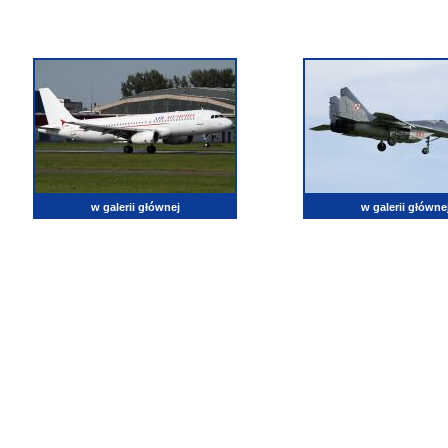
w galerii głównej
w galerii główne
lotnictwo, zdjęcia lotnicze, fotografia, pasja, lotnisko, klub miłoników lotnictwa, balony, samol