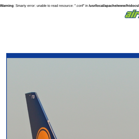
Warning
: Smarty error: unable to read resource: ".conf" in
/usr/local/apache/www/htdocs/a