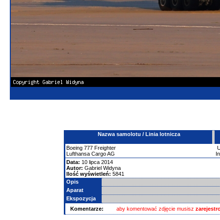
Nazwa samolotu / Linia lotnicza
Boeing
777
Freighter
Lufthansa Cargo AG
I
Data:
10 lipca 2014
Autor:
Gabriel Widyna
Ilość wyświetleń:
5841
Opis
Aparat
Ekspozycja
Komentarze:
aby komentować zdjęcie musisz
zarejest