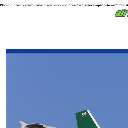
Warning
: Smarty error: unable to read resource: ".conf" in
/usr/local/apache/www/htdocs/a