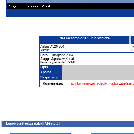
Nazwa samolotu / Linia lotnicza
Airbus
A320
200
Alitalia
C
Data:
5 listopada 2014
Autor:
Jarosław Kusak
Ilość wyświetleń:
2341
Opis
Aparat
Ekspozycja
Komentarze:
aby komentować zdjęcie musisz
zarejest
Losowe zdjęcia z galerii Airfoto.pl