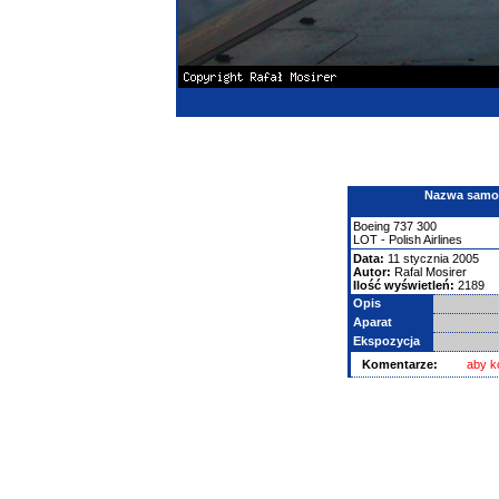
Nazwa samolo
Boeing
737
300
LOT - Polish Airlines
Data:
11 stycznia 2005
Autor:
Rafal Mosirer
Ilość wyświetleń:
2189
Opis
Aparat
Ekspozycja
Komentarze:
aby k