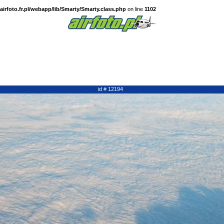
irfoto.fr.pl/webapp/lib/Smarty/Smarty.class.php
on line
1102
id # 12194