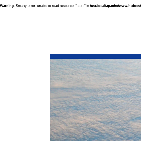
Warning
: Smarty error: unable to read resource: ".conf" in
/usr/local/apache/www/htdocs/a