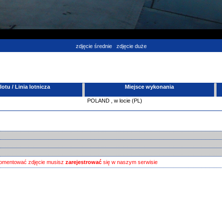
zdjęcie średnie
zdjęcie duże
tu / Linia lotnicza
Miejsce wykonania
POLAND
,
w locie (PL)
omentować zdjęcie musisz
zarejestrować
się w naszym serwisie