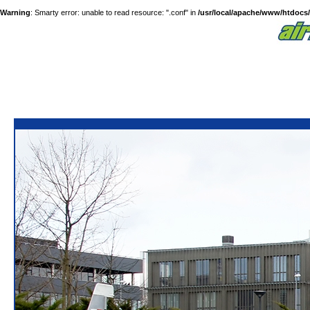
Warning
: Smarty error: unable to read resource: ".conf" in
/usr/local/apache/www/htdocs/a