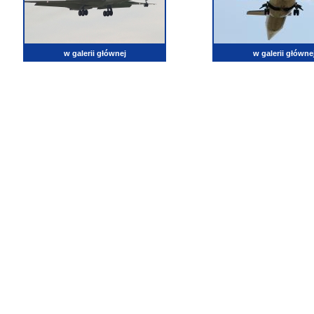
w galerii głównej
w galerii główne
lotnictwo, zdjęcia lotnicze, fotografia, pasja, lotnisko, klub miłoników lotnictwa, balony, samol