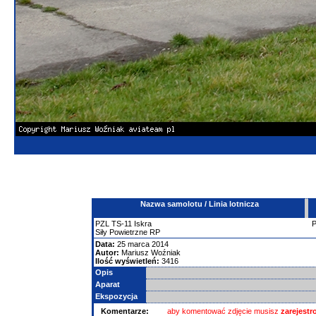
Nazwa samolotu / Linia lotnicza
PZL
TS-11 Iskra
Siły Powietrzne RP
Data:
25 marca 2014
Autor:
Mariusz Woźniak
Ilość wyświetleń:
3416
Opis
Aparat
Ekspozycja
Komentarze:
aby komentować zdjęcie musisz
zarejest