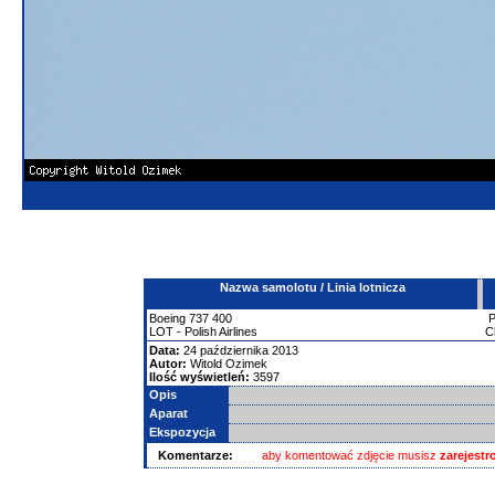
Nazwa samolotu / Linia lotnicza
Boeing
737
400
LOT - Polish Airlines
C
Data:
24 października 2013
Autor:
Witold Ozimek
Ilość wyświetleń:
3597
Opis
Aparat
Ekspozycja
Komentarze:
aby komentować zdjęcie musisz
zarejest