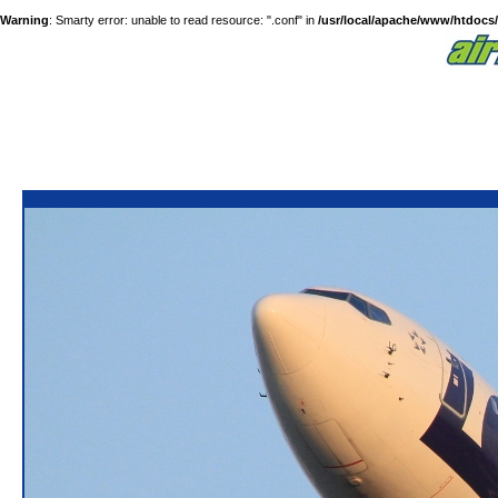
Warning
: Smarty error: unable to read resource: ".conf" in
/usr/local/apache/www/htdocs/a