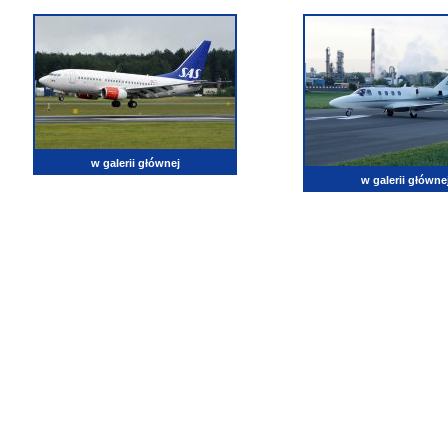
w galerii głównej
w galerii główne
lotnictwo, zdjęcia lotnicze, fotografia, pasja, lotnisko, klub miłoników lotnictwa, balony, samol