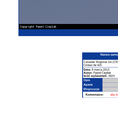
Nazwa samolo
Canadair
Regional Jet (CR
Cimber Air A/S
Data:
8 marca 2013
Autor:
Paweł Cieplak
Ilość wyświetleń:
3924
Opis
Aparat
Ekspozycja
Komentarze:
aby k