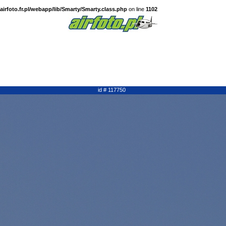
irfoto.fr.pl/webapp/lib/Smarty/Smarty.class.php
on line
1102
id # 117750