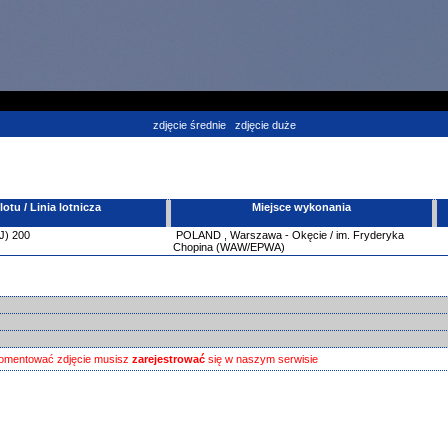
zdjęcie średnie
zdjęcie duże
tu / Linia lotnicza
Miejsce wykonania
J)
200
POLAND
,
Warszawa - Okęcie / im. Fryderyka
Chopina (WAW/EPWA)
omentować zdjęcie musisz
zarejestrować
się w naszym serwisie