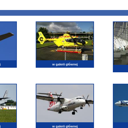
j
w galerii głównej
j
w galerii głównej