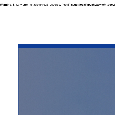
Warning
: Smarty error: unable to read resource: ".conf" in
/usr/local/apache/www/htdocs/a