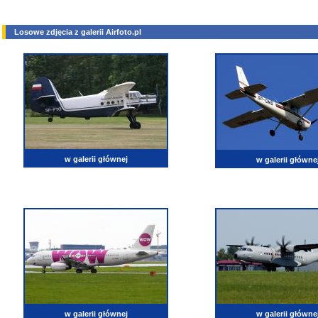
Losowe zdjęcia z galerii Airfoto.pl
w galerii głównej
w galerii główne
w galerii głównej
w galerii główne