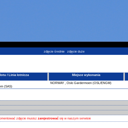
zdjęcie średnie
zdjęcie duże
tu / Linia lotnicza
Miejsce wykonania
NORWAY
,
Oslo Gardermoen (OSL/ENGM)
tem (SAS)
omentować zdjęcie musisz
zarejestrować
się w naszym serwisie