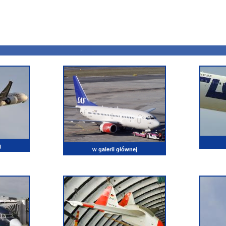
j
w galerii głównej