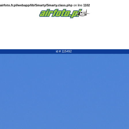
irfoto.fr.pl/webapp/lib/Smarty/Smarty.class.php
on line
1102
id # 115492