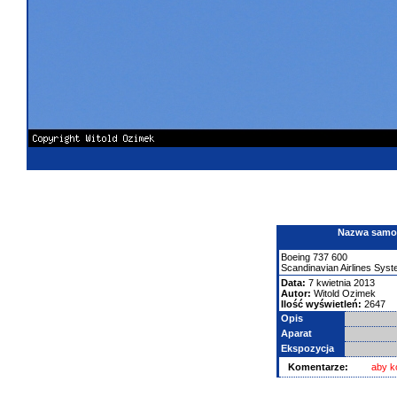
Nazwa samolo
Boeing
737
600
Scandinavian Airlines Sys
Data:
7 kwietnia 2013
Autor:
Witold Ozimek
Ilość wyświetleń:
2647
Opis
Aparat
Ekspozycja
Komentarze:
aby k