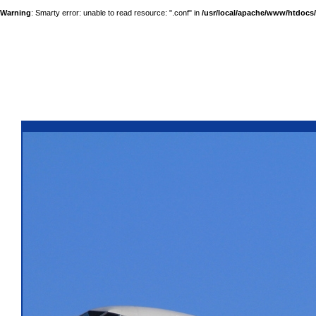
Warning
: Smarty error: unable to read resource: ".conf" in
/usr/local/apache/www/htdocs/a