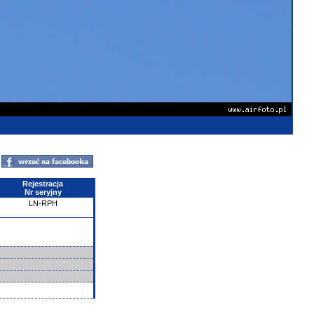
Rejestracja
Nr seryjny
LN-RPH