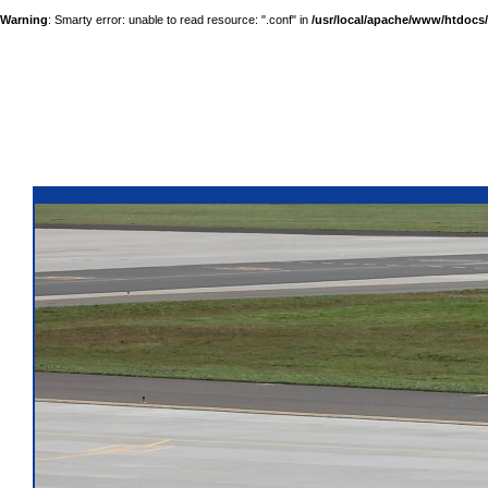
Warning
: Smarty error: unable to read resource: ".conf" in
/usr/local/apache/www/htdocs/a