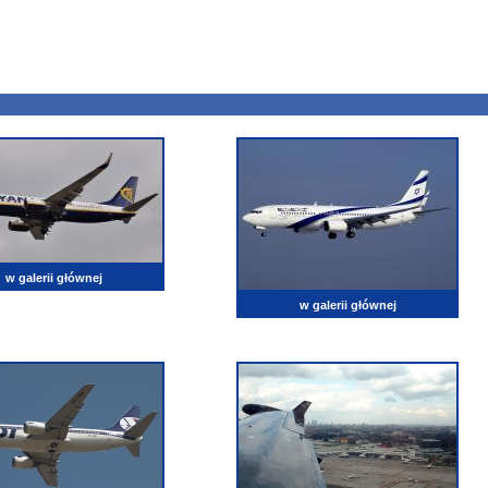
w galerii głównej
w galerii głównej