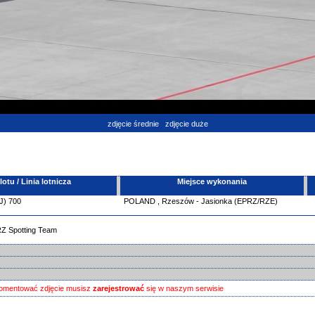
zdjęcie średnie
zdjęcie duże
tu / Linia lotnicza
Miejsce wykonania
J)
700
POLAND
,
Rzeszów - Jasionka (EPRZ/RZE)
RZ Spotting Team
omentować zdjęcie musisz
zarejestrować
się w naszym serwisie