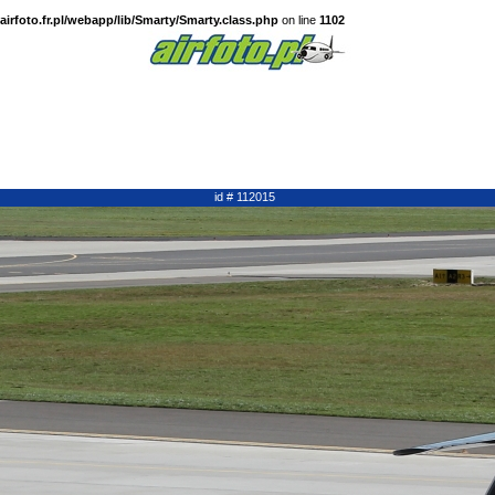
irfoto.fr.pl/webapp/lib/Smarty/Smarty.class.php
on line
1102
id # 112015