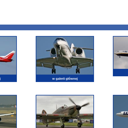
j
w galerii głównej