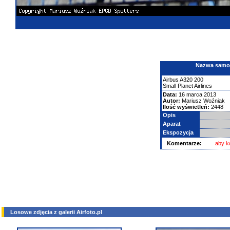
Nazwa samolo
Airbus
A320
200
Small Planet Airlines
Data:
16 marca 2013
Autor:
Mariusz Woźniak
Ilość wyświetleń:
2448
Opis
Aparat
Ekspozycja
Komentarze:
aby k
Losowe zdjęcia z galerii Airfoto.pl