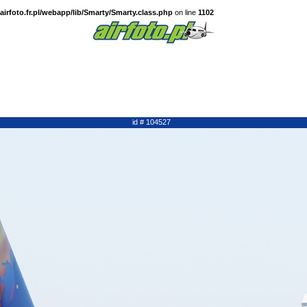
irfoto.fr.pl/webapp/lib/Smarty/Smarty.class.php
on line
1102
id # 104527