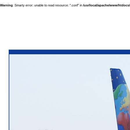
Warning
: Smarty error: unable to read resource: ".conf" in
/usr/local/apache/www/htdocs/a