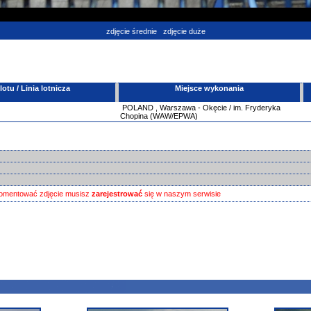
zdjęcie średnie
zdjęcie duże
tu / Linia lotnicza
Miejsce wykonania
POLAND
,
Warszawa - Okęcie / im. Fryderyka
Chopina (WAW/EPWA)
omentować zdjęcie musisz
zarejestrować
się w naszym serwisie