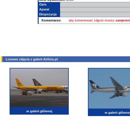
Opis
Aparat
Ekspozycja
Komentarze:
aby komentować zdjęcie musisz
zarejest
Losowe zdjęcia z galerii Airfoto.pl
w galerii głównej
w galerii główne