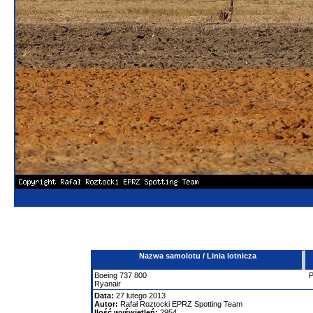
Nazwa samolotu / Linia lotnicza
Boeing
737
800
Ryanair
Data:
27 lutego 2013
Autor:
Rafał Roztocki EPRZ Spotting Team
Ilość wyświetleń:
2954