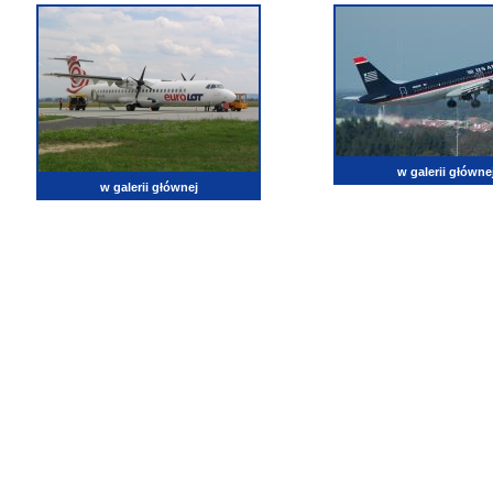
w galerii główne
w galerii głównej
lotnictwo, zdjęcia lotnicze, fotografia, pasja, lotnisko, klub miłoników lotnictwa, balony, samol