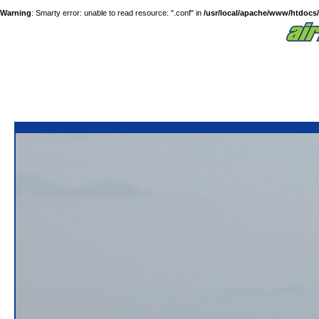
Warning
: Smarty error: unable to read resource: ".conf" in
/usr/local/apache/www/htdocs/a