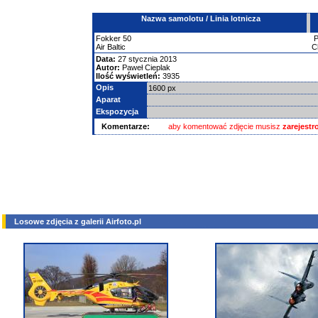
Nazwa samolotu / Linia lotnicza
Fokker
50
Air Baltic
C
Data:
27 stycznia 2013
Autor:
Paweł Cieplak
Ilość wyświetleń:
3935
Opis
1600 px
Aparat
Ekspozycja
Komentarze:
aby komentować zdjęcie musisz
zarejest
Losowe zdjęcia z galerii Airfoto.pl