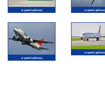
w galerii głównej
w galerii główne
w galerii główne
w galerii głównej
lotnictwo, zdjęcia lotnicze, fotografia, pasja, lotnisko, klub miłoników lotnictwa, balony, samol