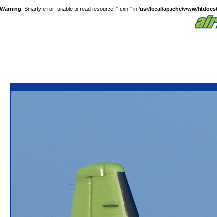
Warning
: Smarty error: unable to read resource: ".conf" in
/usr/local/apache/www/htdocs/a