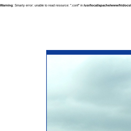
Warning
: Smarty error: unable to read resource: ".conf" in
/usr/local/apache/www/htdocs/a