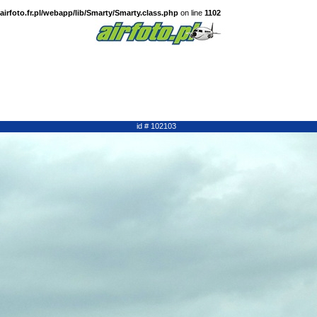
irfoto.fr.pl/webapp/lib/Smarty/Smarty.class.php
on line
1102
id # 102103