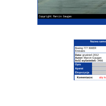
Nazwa samolo
Boeing
777
300ER
Emirates
Data:
grudzień 2012
Autor:
Marcin Gaugan
Ilość wyświetleń:
3466
Opis
Aparat
Ekspozycja
Komentarze:
aby k