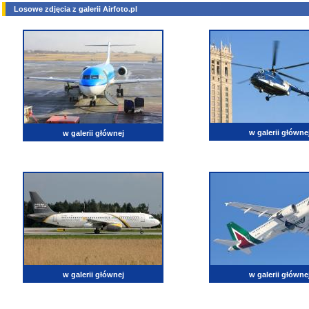
Losowe zdjęcia z galerii Airfoto.pl
w galerii główne
w galerii głównej
w galerii głównej
w galerii główne
lotnictwo, zdjęcia lotnicze, fotografia, pasja, lotnisko, klub miłoników lotnictwa, balony, samol