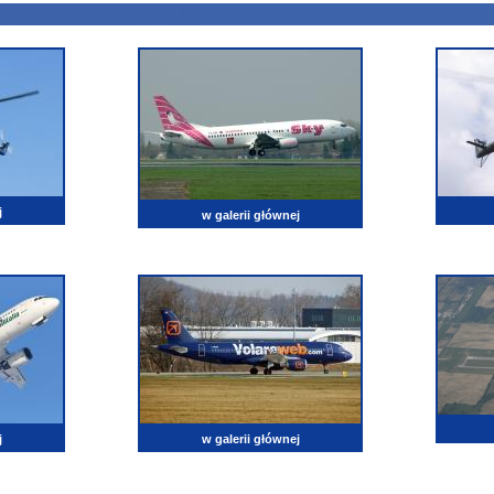
j
w galerii głównej
j
w galerii głównej
oty, wszystko co lata, spotter