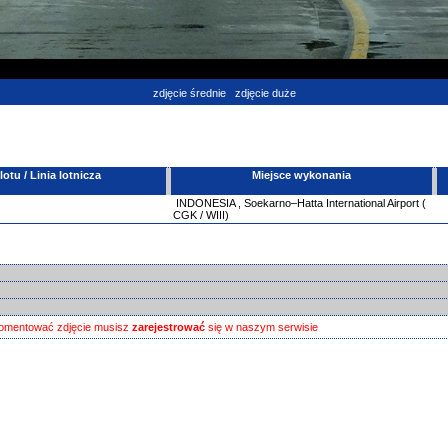
zdjęcie średnie
zdjęcie duże
tu / Linia lotnicza
Miejsce wykonania
INDONESIA
,
Soekarno–Hatta International Airport (
CGK / WIII)
omentować zdjęcie musisz
zarejestrować
się w naszym serwisie