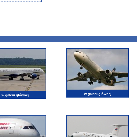
w galerii głównej
w galerii głównej