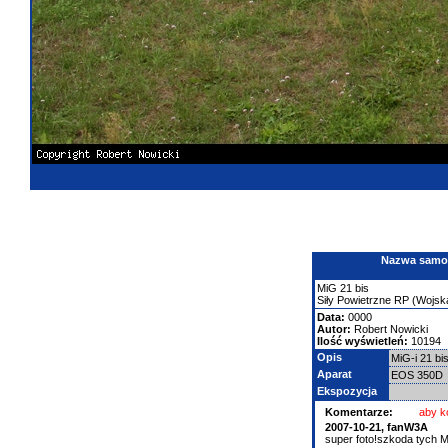
Nazwa samolo
MiG
21
bis
Siły Powietrzne RP (Wojska
Data:
0000
Autor:
Robert Nowicki
Ilość wyświetleń:
10194
Opis
MiG-i 21 bi
Aparat
EOS 350D
Ekspozycja
Komentarze:
aby k
2007-10-21,
fanW3A
super foto!szkoda tych M