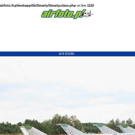
irfoto.fr.pl/webapp/lib/Smarty/Smarty.class.php
on line
1102
id # 63180