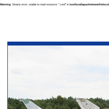
Warning
: Smarty error: unable to read resource: ".conf" in
/usr/local/apache/www/htdocs/a