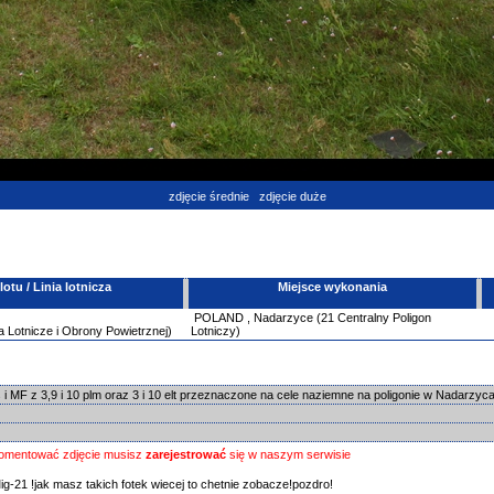
zdjęcie średnie
zdjęcie duże
tu / Linia lotnicza
Miejsce wykonania
POLAND
,
Nadarzyce (21 Centralny Poligon
 Lotnicze i Obrony Powietrznej)
Lotniczy)
s i MF z 3,9 i 10 plm oraz 3 i 10 elt przeznaczone na cele naziemne na poligonie w Nadarzy
omentować zdjęcie musisz
zarejestrować
się w naszym serwisie
ig-21 !jak masz takich fotek wiecej to chetnie zobacze!pozdro!