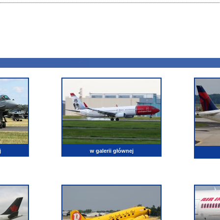
j
w galerii głównej