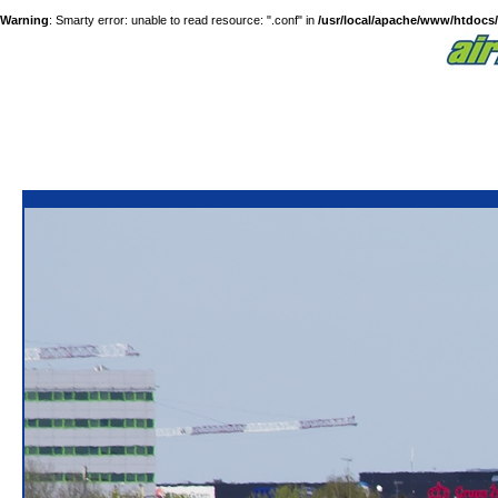
Warning
: Smarty error: unable to read resource: ".conf" in
/usr/local/apache/www/htdocs/a