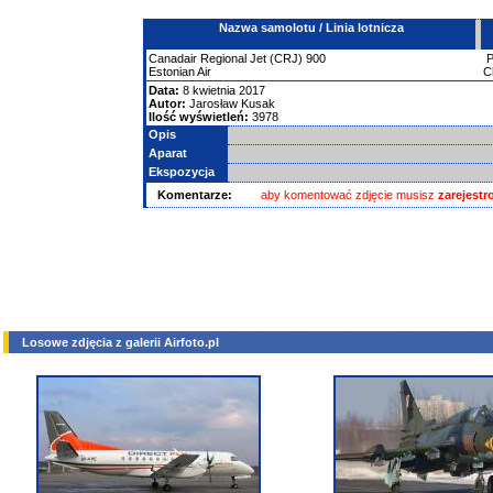
Nazwa samolotu / Linia lotnicza
Canadair
Regional Jet (CRJ)
900
Estonian Air
C
Data:
8 kwietnia 2017
Autor:
Jarosław Kusak
Ilość wyświetleń:
3978
Opis
Aparat
Ekspozycja
Komentarze:
aby komentować zdjęcie musisz
zarejest
Losowe zdjęcia z galerii Airfoto.pl