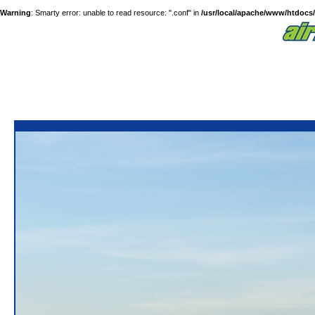
Warning
: Smarty error: unable to read resource: ".conf" in
/usr/local/apache/www/htdocs/a