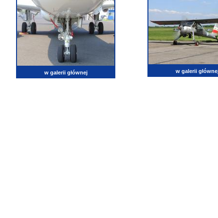
w galerii główne
w galerii głównej
lotnictwo, zdjęcia lotnicze, fotografia, pasja, lotnisko, klub miłoników lotnictwa, balony, samol