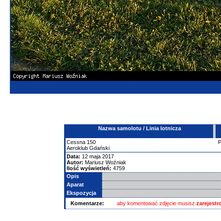
Nazwa samolotu / Linia lotnicza
Cessna
150
Aeroklub Gdański
Data:
12 maja 2017
Autor:
Mariusz Woźniak
Ilość wyświetleń:
4759
Opis
Aparat
Ekspozycja
Komentarze:
aby komentować zdjęcie musisz
zarejest