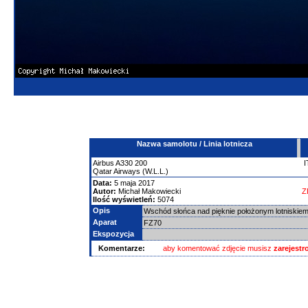
Nazwa samolotu / Linia lotnicza
Airbus
A330
200
I
Qatar Airways (W.L.L.)
Data:
5 maja 2017
Autor:
Michał Makowiecki
Z
Ilość wyświetleń:
5074
Opis
Wschód słońca nad pięknie położonym lotniskie
Aparat
FZ70
Ekspozycja
Komentarze:
aby komentować zdjęcie musisz
zarejest