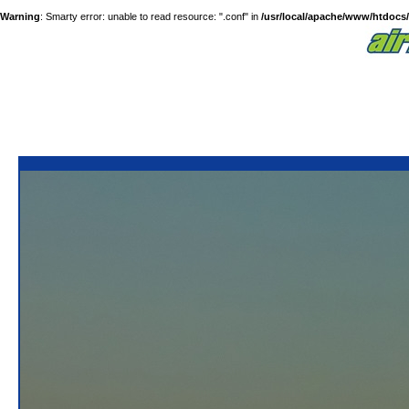
Warning
: Smarty error: unable to read resource: ".conf" in
/usr/local/apache/www/htdocs/a