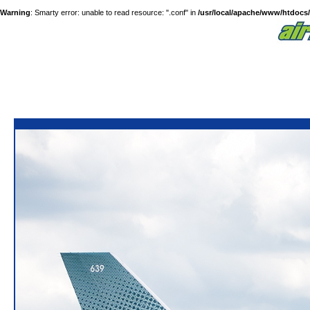
Warning
: Smarty error: unable to read resource: ".conf" in
/usr/local/apache/www/htdocs/a