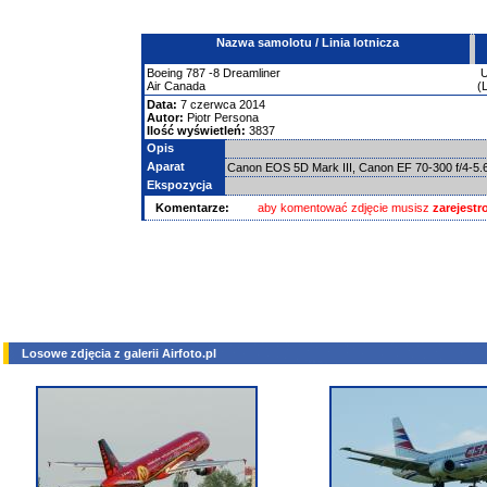
Nazwa samolotu / Linia lotnicza
Boeing
787
-8 Dreamliner
Air Canada
(
Data:
7 czerwca 2014
Autor:
Piotr Persona
Ilość wyświetleń:
3837
Opis
Aparat
Canon EOS 5D Mark III, Canon EF 70-300 f/4-5
Ekspozycja
Komentarze:
aby komentować zdjęcie musisz
zarejest
Losowe zdjęcia z galerii Airfoto.pl