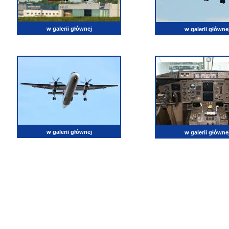
w galerii głównej
w galerii główne
w galerii głównej
w galerii główne
lotnictwo, zdjęcia lotnicze, fotografia, pasja, lotnisko, klub miłoników lotnictwa, balony, samol