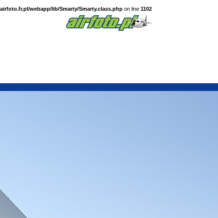
irfoto.fr.pl/webapp/lib/Smarty/Smarty.class.php
on line
1102