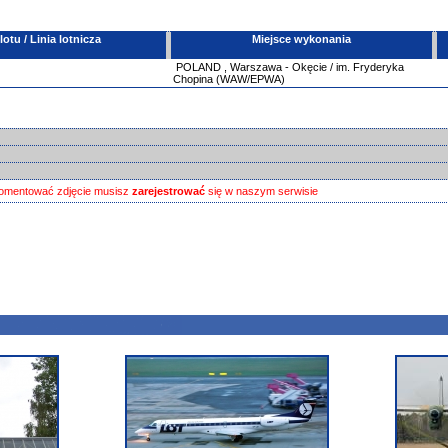
tu / Linia lotnicza
Miejsce wykonania
POLAND
,
Warszawa - Okęcie / im. Fryderyka
Chopina (WAW/EPWA)
omentować zdjęcie musisz
zarejestrować
się w naszym serwisie