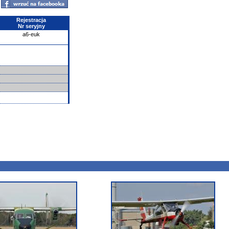
Rejestracja
Nr seryjny
a6-euk