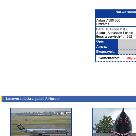
Nazwa samolo
Airbus
A380
800
Emirates
Data:
10 lutego 2017
Autor:
Sebastian Fuśnik
Ilość wyświetleń:
4382
Opis
Aparat
Ekspozycja
Komentarze:
aby k
Losowe zdjęcia z galerii Airfoto.pl