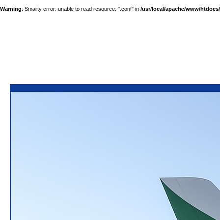
Warning
: Smarty error: unable to read resource: ".conf" in
/usr/local/apache/www/htdocs/a