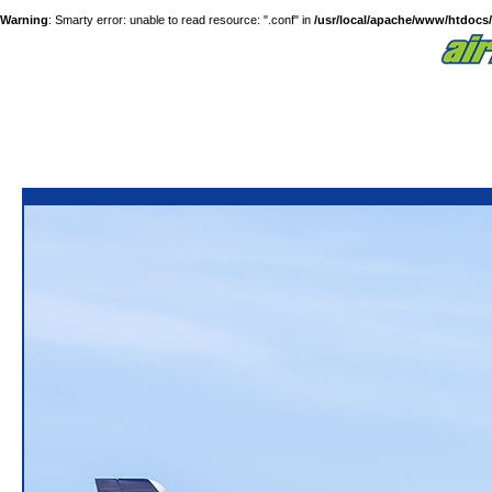
Warning
: Smarty error: unable to read resource: ".conf" in
/usr/local/apache/www/htdocs/a