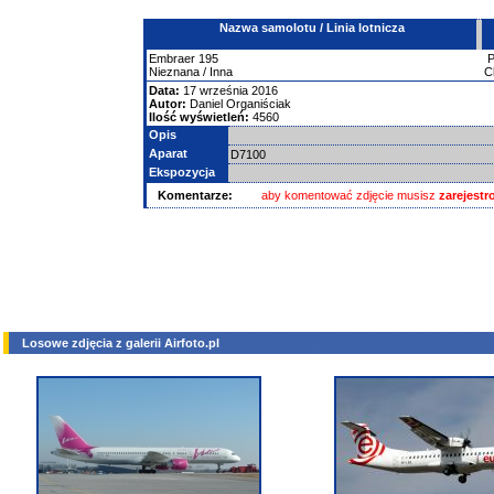
Nazwa samolotu / Linia lotnicza
Embraer
195
Nieznana / Inna
C
Data:
17 września 2016
Autor:
Daniel Organiściak
Ilość wyświetleń:
4560
Opis
Aparat
D7100
Ekspozycja
Komentarze:
aby komentować zdjęcie musisz
zarejest
Losowe zdjęcia z galerii Airfoto.pl