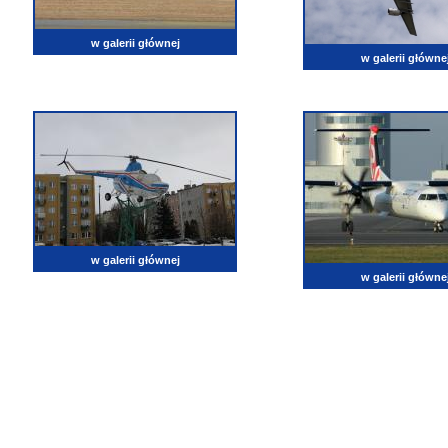
w galerii głównej
w galerii główne
w galerii głównej
w galerii główne
lotnictwo, zdjęcia lotnicze, fotografia, pasja, lotnisko, klub miłoników lotnictwa, balony, samol