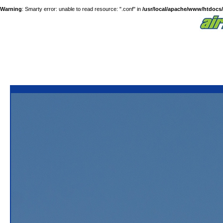
Warning
: Smarty error: unable to read resource: ".conf" in
/usr/local/apache/www/htdocs/a