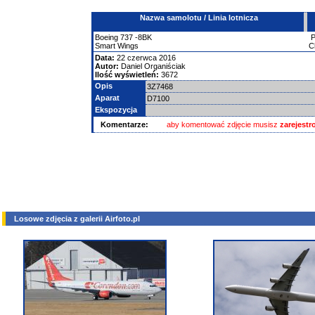
Nazwa samolotu / Linia lotnicza
Boeing
737
-8BK
Smart Wings
C
Data:
22 czerwca 2016
Autor:
Daniel Organiściak
Ilość wyświetleń:
3672
Opis
3Z7468
Aparat
D7100
Ekspozycja
Komentarze:
aby komentować zdjęcie musisz
zarejest
Losowe zdjęcia z galerii Airfoto.pl