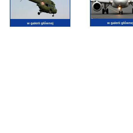
w galerii główne
w galerii głównej
lotnictwo, zdjęcia lotnicze, fotografia, pasja, lotnisko, klub miłoników lotnictwa, balony, samol