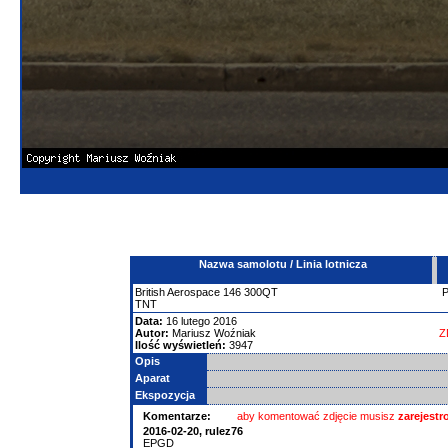
Nazwa samolotu / Linia lotnicza
British Aerospace
146
300QT
TNT
Data:
16 lutego 2016
Autor:
Mariusz Woźniak
Z
Ilość wyświetleń:
3947
Opis
Aparat
Ekspozycja
Komentarze:
aby komentować zdjęcie musisz
zarejest
2016-02-20,
rulez76
EPGD