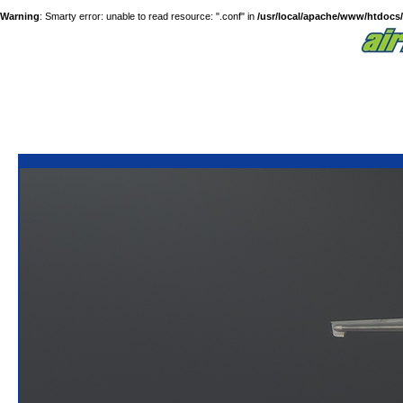
Warning
: Smarty error: unable to read resource: ".conf" in
/usr/local/apache/www/htdocs/a