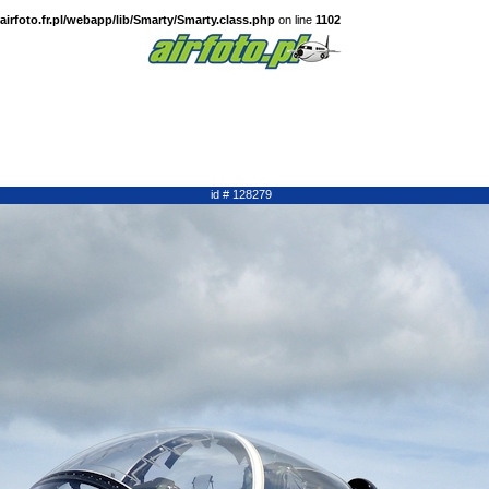
irfoto.fr.pl/webapp/lib/Smarty/Smarty.class.php
on line
1102
id # 128279