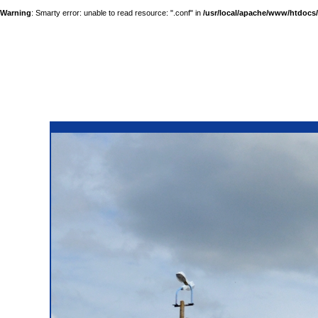
Warning
: Smarty error: unable to read resource: ".conf" in
/usr/local/apache/www/htdocs/a