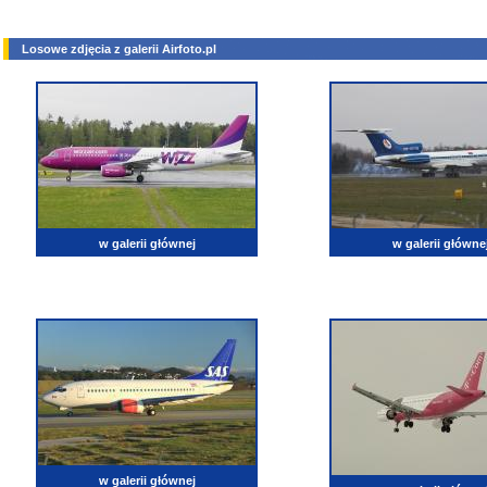
Losowe zdjęcia z galerii Airfoto.pl
w galerii głównej
w galerii główne
w galerii głównej