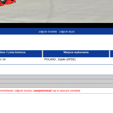
zdjęcie średnie
zdjęcie duże
tu / Linia lotnicza
Miejsce wykonania
1/ 1A
POLAND
,
Dęblin (EPDE)
omentować zdjęcie musisz
zarejestrować
się w naszym serwisie