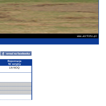
Rejestracja
Nr seryjny
LN-NOQ