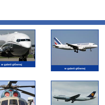
w galerii głównej
w galerii głównej