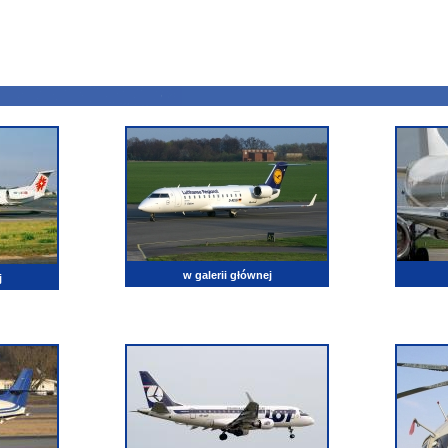
w galerii głównej
j