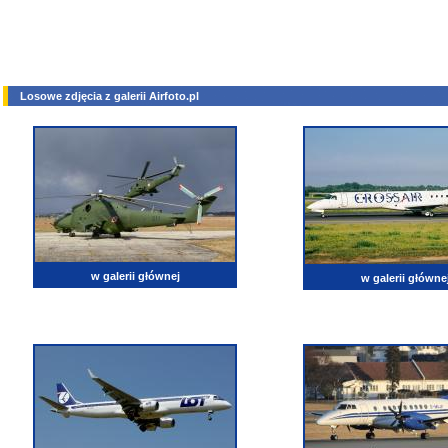
Losowe zdjęcia z galerii Airfoto.pl
w galerii głównej
w galerii główne