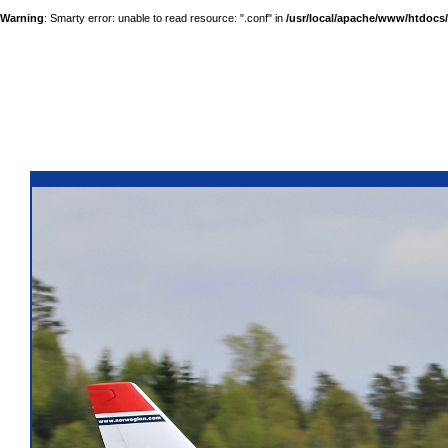
Warning
: Smarty error: unable to read resource: ".conf" in
/usr/local/apache/www/htdocs/a