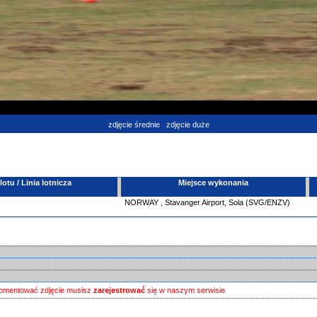
zdjęcie średnie
zdjęcie duże
tu / Linia lotnicza
Miejsce wykonania
NORWAY
,
Stavanger Airport, Sola (SVG/ENZV)
omentować zdjęcie musisz
zarejestrować
się w naszym serwisie