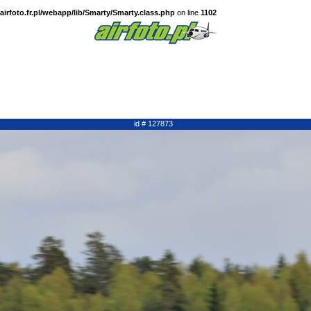
irfoto.fr.pl/webapp/lib/Smarty/Smarty.class.php
on line
1102
id # 127873