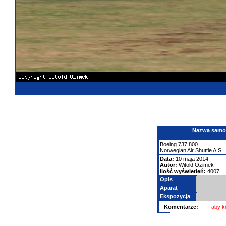
Nazwa samolo
Boeing
737
800
Norwegian Air Shuttle A.S.
Data:
10 maja 2014
Autor:
Witold Ozimek
Ilość wyświetleń:
4007
Opis
Aparat
Ekspozycja
Komentarze:
aby k