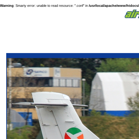
Warning
: Smarty error: unable to read resource: ".conf" in
/usr/local/apache/www/htdocs/a