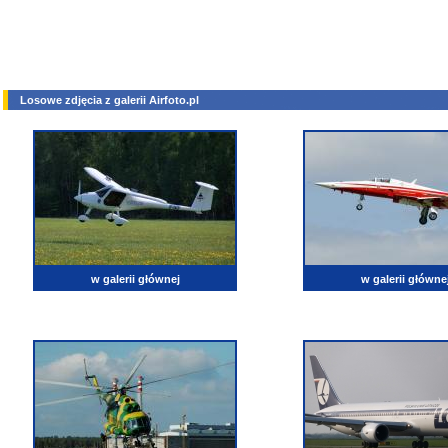
Losowe zdjęcia z galerii Airfoto.pl
w galerii głównej
w galerii główne