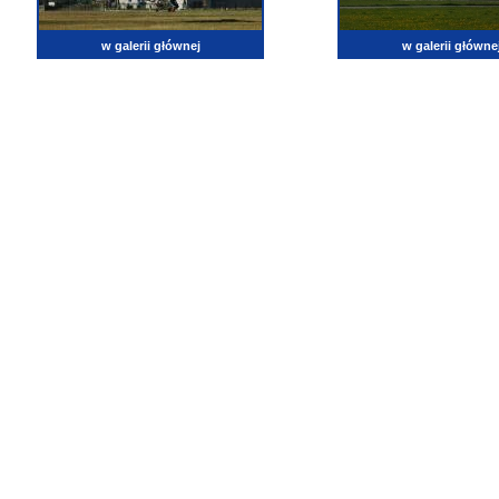
w galerii głównej
w galerii główne
lotnictwo, zdjęcia lotnicze, fotografia, pasja, lotnisko, klub miłoników lotnictwa, balony, samol