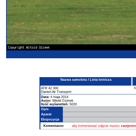
Nazwa samolotu / Linia lotnicza
ATR
42
300
Danish Air Transport
Data:
4 maja 2014
Autor:
Witold Ozimek
Ilość wyświetleń:
5020
Opis
Aparat
Ekspozycja
Komentarze:
aby komentować zdjęcie musisz
zarejest