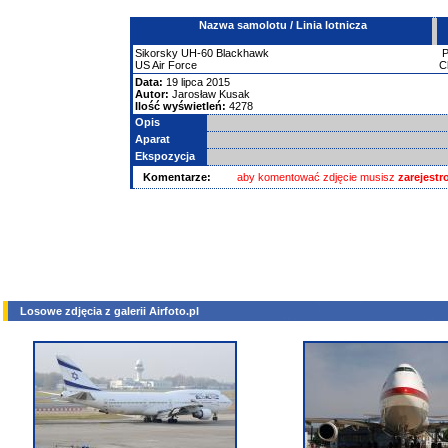
Nazwa samolotu / Linia lotnicza
Sikorsky
UH-60 Blackhawk
US Air Force
C
Data:
19 lipca 2015
Autor:
Jarosław Kusak
Ilość wyświetleń:
4278
Opis
Aparat
Ekspozycja
Komentarze:
aby komentować zdjęcie musisz
zarejest
Losowe zdjęcia z galerii Airfoto.pl