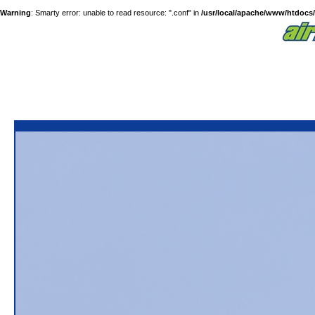
Warning
: Smarty error: unable to read resource: ".conf" in
/usr/local/apache/www/htdocs/a