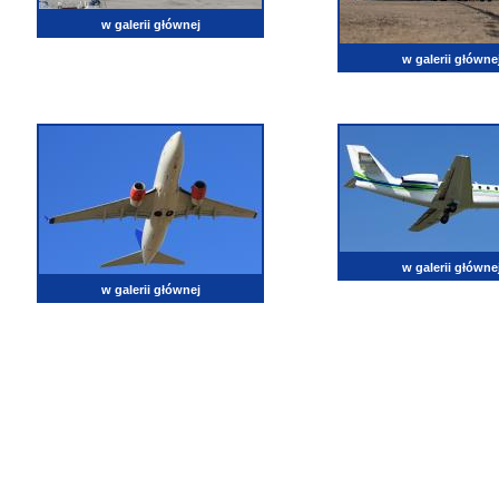
w galerii głównej
w galerii główne
w galerii główne
w galerii głównej
lotnictwo, zdjęcia lotnicze, fotografia, pasja, lotnisko, klub miłoników lotnictwa, balony, samol