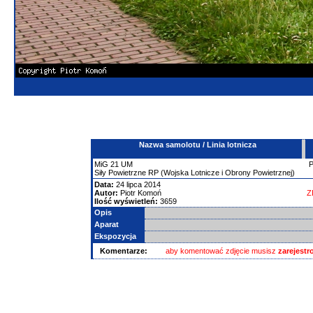
Nazwa samolotu / Linia lotnicza
MiG
21
UM
Siły Powietrzne RP (Wojska Lotnicze i Obrony Powietrznej)
Data:
24 lipca 2014
Autor:
Piotr Komoń
Z
Ilość wyświetleń:
3659
Opis
Aparat
Ekspozycja
Komentarze:
aby komentować zdjęcie musisz
zarejest