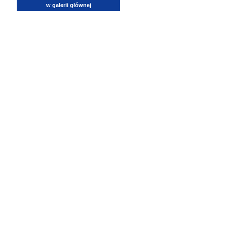
w galerii głównej
lotnictwo, zdjęcia lotnicze, fotografia, pasja, lotnisko, klub miłoników lotnictwa, balony, samol