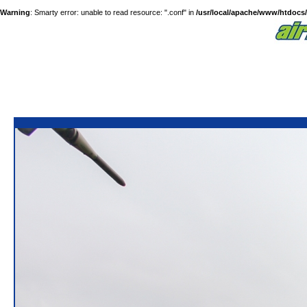
Warning
: Smarty error: unable to read resource: ".conf" in
/usr/local/apache/www/htdocs/a