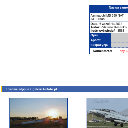
Nazwa samolo
Aermacchi
MB 339 NAT
All Fursan
Data:
6 września 2014
Autor:
Zdzisław Kosenko
Ilość wyświetleń:
3583
Opis
Aparat
Ekspozycja
Komentarze:
aby k
Losowe zdjęcia z galerii Airfoto.pl