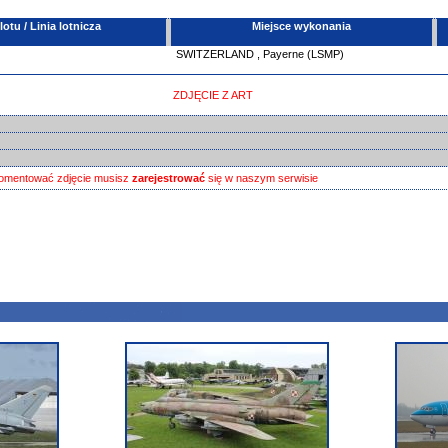
tu / Linia lotnicza
Miejsce wykonania
SWITZERLAND
,
Payerne (LSMP)
ZDJĘCIE Z ART
omentować zdjęcie musisz
zarejestrować
się w naszym serwisie