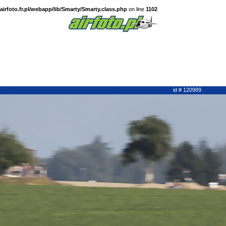
irfoto.fr.pl/webapp/lib/Smarty/Smarty.class.php
on line
1102
id # 120989