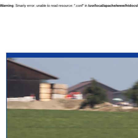
Warning
: Smarty error: unable to read resource: ".conf" in
/usr/local/apache/www/htdocs/a