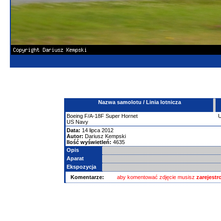
Nazwa samolotu / Linia lotnicza
Boeing
F/A-18F Super Hornet
US Navy
Data:
14 lipca 2012
Autor:
Dariusz Kempski
Ilość wyświetleń:
4635
Opis
Aparat
Ekspozycja
Komentarze:
aby komentować zdjęcie musisz
zarejest