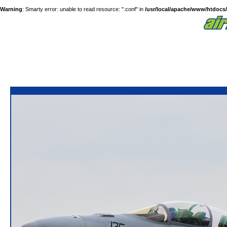
Warning
: Smarty error: unable to read resource: ".conf" in
/usr/local/apache/www/htdocs/a