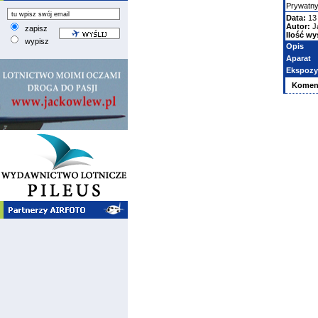
Prywatn
Data:
13
Autor:
J
zapisz
Ilość wy
wypisz
Opis
Aparat
Ekspozy
Komen