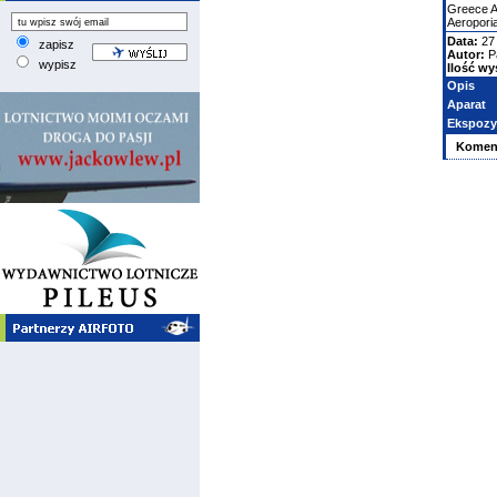
Greece Ai
Aeropori
Data:
27
zapisz
Autor:
P
wypisz
Ilość wy
Opis
Aparat
Ekspozy
Komen