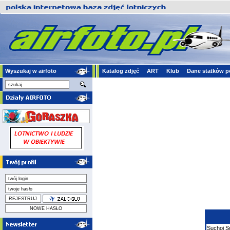
Wyszukaj w airfoto
Katalog zdjęć
ART
Klub
Dane statków p
Suchoj
S