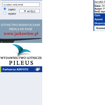
Aeroflot 
Data:
24
Autor:
P
zapisz
Ilość wy
wypisz
Opis
Aparat
Ekspozy
Komen