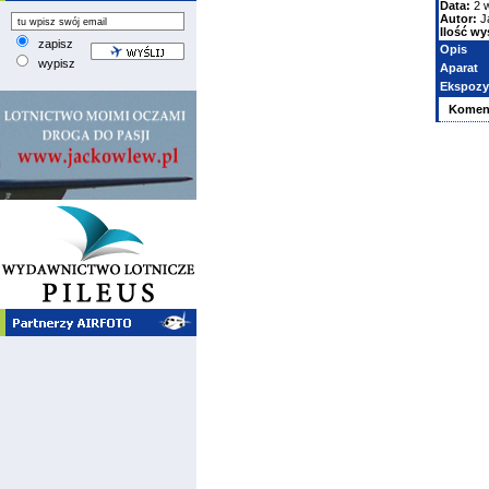
Data:
2 
Autor:
J
Ilość wy
zapisz
Opis
wypisz
Aparat
Ekspozy
Komen