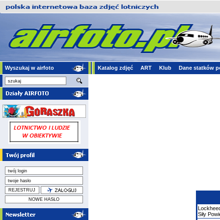
Wyszukaj w airfoto
Katalog zdjęć
ART
Klub
Dane statków p
Lockhee
Siły Pow