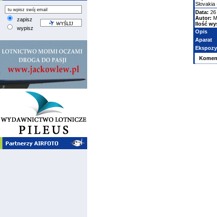
Slovakia 
Data:
26 
Autor:
M
zapisz
Ilość wy
wypisz
Opis
Aparat
Ekspozy
Komen